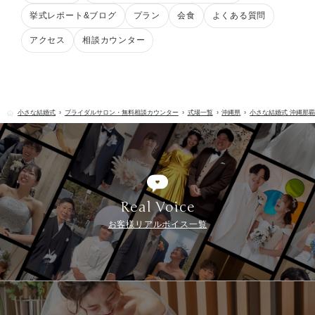
挙式レポート&ブログ
プラン
会食
よくある質問
アクセス
相談カウンター
小さな結婚式
ブライダルサロン・無料相談カウンター
式場一覧
沖縄県
小さな結婚式 沖縄那
Real Voice
お客様リアルボイス一覧