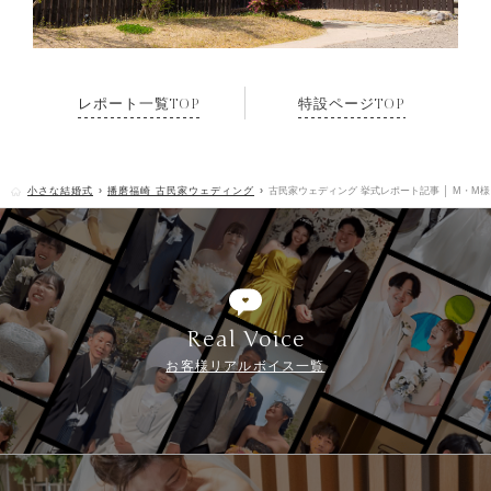
レポート一覧TOP
特設ページTOP
小さな結婚式
播磨福崎 古民家ウェディング
古民家ウェディング 挙式レポート記事 │ M・M
Real Voice
お客様リアルボイス一覧