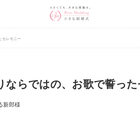
ったセレモニー
りならではの、お歌で誓った
る新郎様