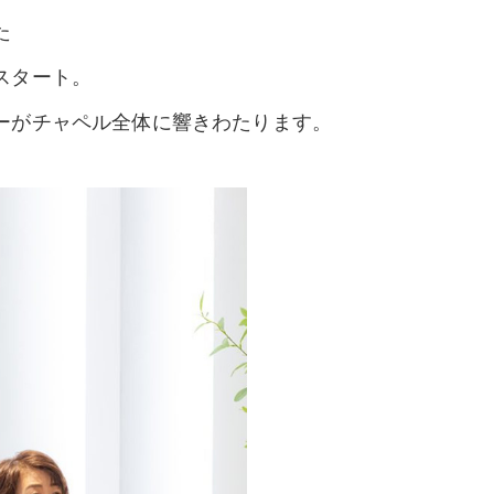
た
スタート。
ーがチャペル全体に響きわたります。