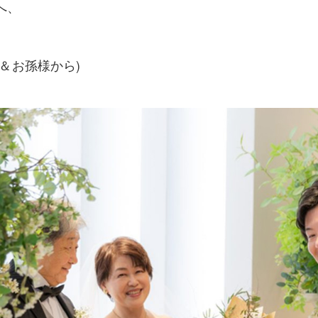
へ、
＆お孫様から)